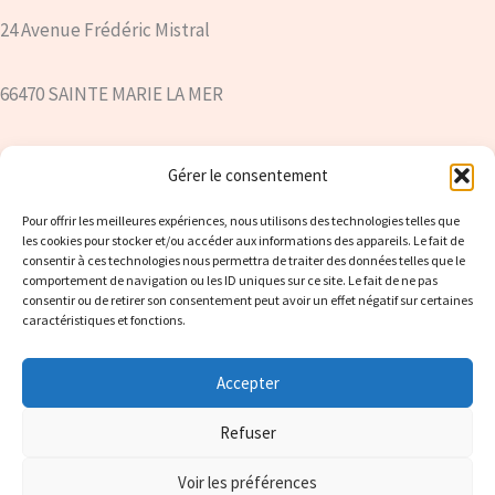
24 Avenue Frédéric Mistral
66470 SAINTE MARIE LA MER
savonnerielacastellane@yahoo.com
Gérer le consentement
Siret : 894 203 421 00017
Pour offrir les meilleures expériences, nous utilisons des technologies telles que
les cookies pour stocker et/ou accéder aux informations des appareils. Le fait de
consentir à ces technologies nous permettra de traiter des données telles que le
comportement de navigation ou les ID uniques sur ce site. Le fait de ne pas
06.78.64.89.32
consentir ou de retirer son consentement peut avoir un effet négatif sur certaines
caractéristiques et fonctions.
Facebook
Instagram
Accepter
Refuser
Copyright © 2026 Savonnerie Artisanale La Castellane | Propulsé
Voir les préférences
par
Thème WordPress Astra