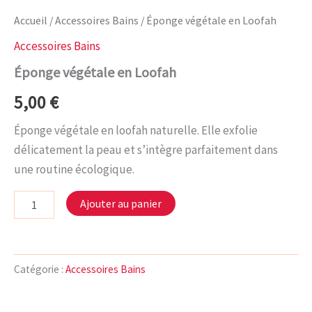
Accueil
/
Accessoires Bains
/ Éponge végétale en Loofah
Accessoires Bains
Éponge végétale en Loofah
5,00
€
Éponge végétale en loofah naturelle. Elle exfolie
délicatement la peau et s’intègre parfaitement dans
une routine écologique.
quantité
Ajouter au panier
de
Éponge
végétale
en
Loofah
Catégorie :
Accessoires Bains