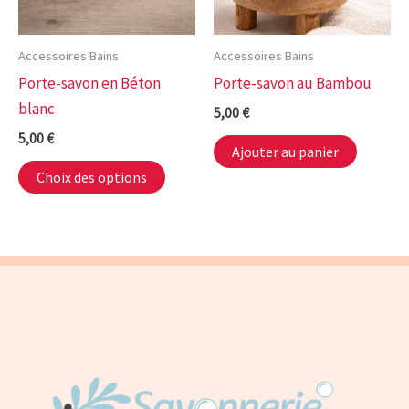
Accessoires Bains
Accessoires Bains
Porte-savon en Béton
Porte-savon au Bambou
blanc
5,00
€
5,00
€
Ajouter au panier
Ce
Choix des options
produit
a
plusieurs
variations.
Les
options
peuvent
être
choisies