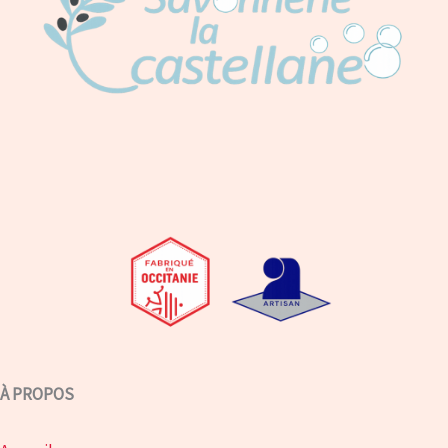
sur
la
page
du
produit
À PROPOS