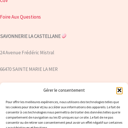
CGV
Foire Aux Questions
SAVONNERIE LA CASTELLANE
24 Avenue Frédéric Mistral
66470 SAINTE MARIE LA MER
savonnerielacastellane@yahoo.com
Gérer le consentement
Siret : 894 203 421 00017
Pour offrir les meilleures expériences, nous utilisons des technologies telles que
les cookies pour stocker et/ou accéder aux informations des appareils. Le fait de
consentir à ces technologies nous permettra de traiter des données telles que le
comportement de navigation ou les ID uniques sur ce site. Le fait de ne pas
06.78.64.89.32
consentir ou de retirer son consentement peut avoir un effet négatif sur certaines
caractéristiques et fonctions.