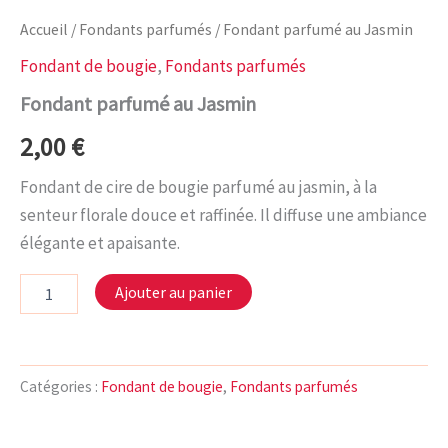
Accueil
/
Fondants parfumés
/ Fondant parfumé au Jasmin
Fondant de bougie
,
Fondants parfumés
Fondant parfumé au Jasmin
2,00
€
Fondant de cire de bougie parfumé au jasmin, à la
senteur florale douce et raffinée. Il diffuse une ambiance
élégante et apaisante.
quantité
Ajouter au panier
de
Fondant
parfumé
au
Jasmin
Catégories :
Fondant de bougie
,
Fondants parfumés